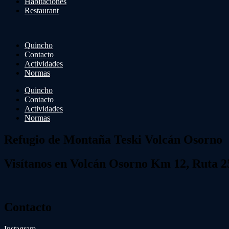
Habitaciones
Restaurant
Quincho
Contacto
Actividades
Normas
Quincho
Contacto
Actividades
Normas
Refugio de Montaña Teski Volcán Osorno
Visítanos en Volcán Osorno Km 12, Ruta 2
Contacto
Instagram