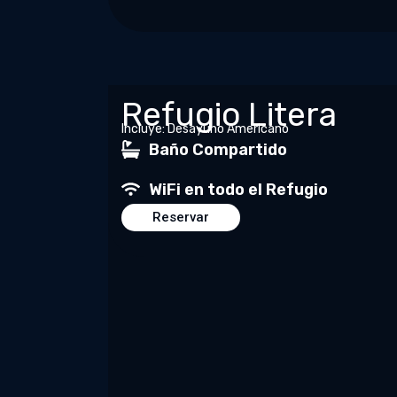
Refugio Litera
Incluye: Desayuno Americano
Baño Compartido
WiFi en todo el Refugio
Reservar