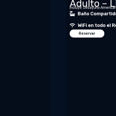
Adulto – L
Incluye: Desayuno America
Baño Compartid
WiFi en todo el 
Reservar