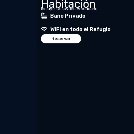
Habitación
Incluye: Desayuno Americano
Baño Privado
WiFi en todo el Refugio
Reservar